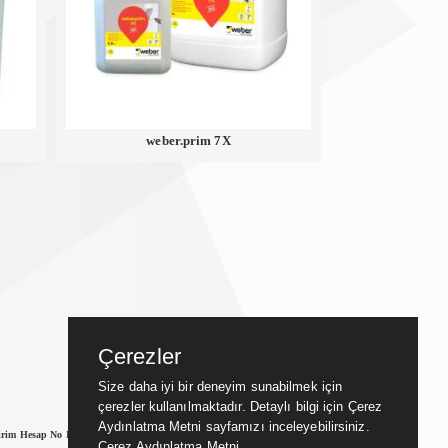
weber.prim 7X
Çerezler
Size daha iyi bir deneyim sunabilmek için
çerezler kullanılmaktadır. Detaylı bilgi için Çerez
Aydınlatma Metni sayfamızı inceleyebilirsiniz.
irim Hesap No IBAN NO
Çerez Aydınlatma Metni