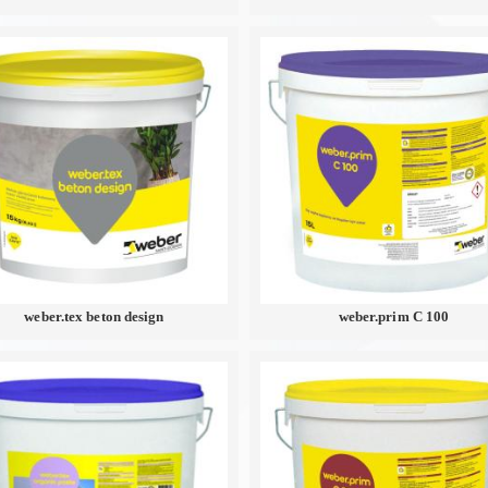
weber.tex beton design
weber.prim C 100