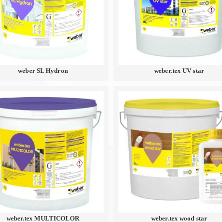
weber SL Hydron
weber.tex UV star
weber.tex MULTICOLOR
weber.tex wood star