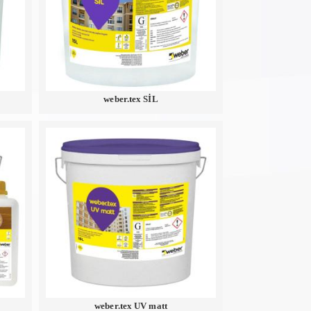
weber.tex SİL
weber.tex UV matt