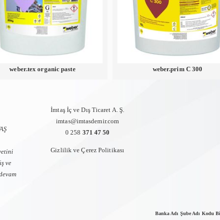
weber.tex organic paste
weber.prim C 300
İmtaş İç ve Dış Ticaret A. Ş.
imtas@imtasdemir.com
TAŞ
0 258
371 47 50
Gizlilik ve Çerez Politikası
etini
üş ve
a devam
Banka Adı Şube Adı Kodu B