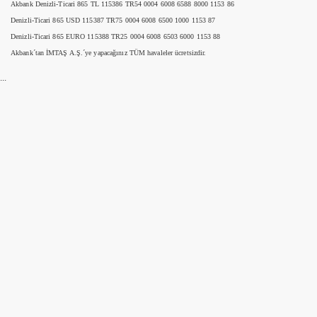
Akbank Denizli-Ticari 865 TL 115386 TR54 0004 6008 6588 8000 1153 86
Denizli-Ticari 865 USD 115387 TR75 0004 6008 6500 1000 1153 87
Denizli-Ticari 865 EURO 115388 TR25 0004 6008 6503 6000 1153 88
Akbank´tan İMTAŞ A.Ş.´ye yapacağınız TÜM havaleler ücretsizdir.
...