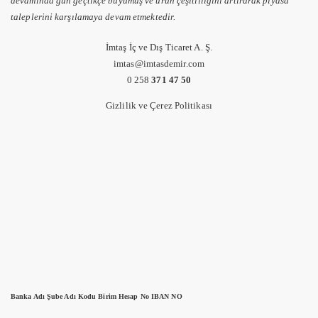
devamında gün geçtikçe büyümüş ve ürün çeşitliliğini artırarak piyasa
taleplerini karşılamaya devam etmektedir.
İmtaş İç ve Dış Ticaret A. Ş.
imtas@imtasdemir.com
0 258
371 47 50
Gizlilik ve Çerez Politikası
Banka Adı Şube Adı Kodu Birim Hesap No IBAN NO