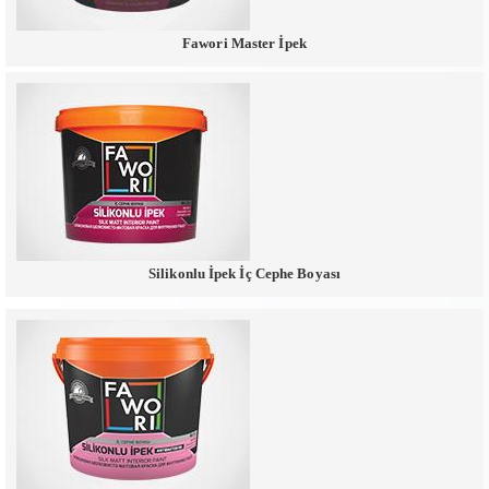
Fawori Master İpek
Silikonlu İpek İç Cephe Boyası