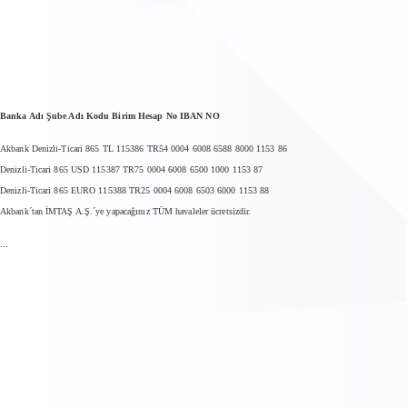
Banka Adı Şube Adı Kodu Birim Hesap No IBAN NO
Akbank Denizli-Ticari 865 TL 115386 TR54 0004 6008 6588 8000 1153 86
Denizli-Ticari 865 USD 115387 TR75 0004 6008 6500 1000 1153 87
Denizli-Ticari 865 EURO 115388 TR25 0004 6008 6503 6000 1153 88
Akbank´tan İMTAŞ A.Ş.´ye yapacağınız TÜM havaleler ücretsizdir.
...