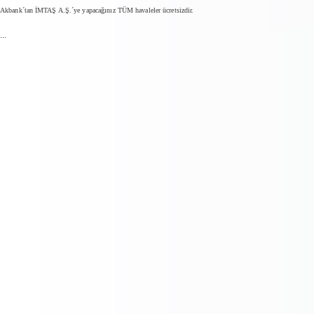
Akbank´tan İMTAŞ A.Ş.´ye yapacağınız TÜM havaleler ücretsizdir.
...