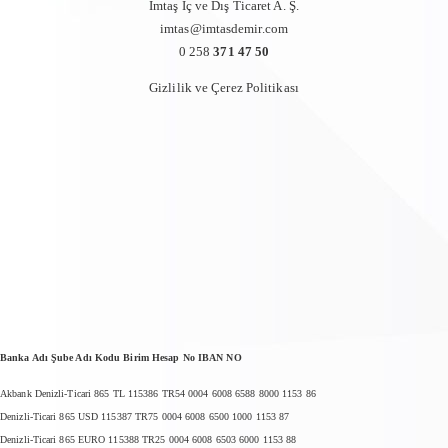
İmtaş İç ve Dış Ticaret A. Ş.
imtas@imtasdemir.com
0 258
371 47 50
Gizlilik ve Çerez Politikası
Banka Adı Şube Adı Kodu Birim Hesap No IBAN NO
Akbank Denizli-Ticari 865 TL 115386 TR54 0004 6008 6588 8000 1153 86
Denizli-Ticari 865 USD 115387 TR75 0004 6008 6500 1000 1153 87
Denizli-Ticari 865 EURO 115388 TR25 0004 6008 6503 6000 1153 88