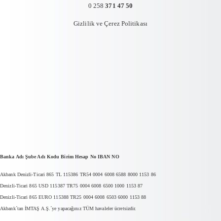
0 258
371 47 50
Gizlilik ve Çerez Politikası
Banka Adı Şube Adı Kodu Birim Hesap No IBAN NO
Akbank Denizli-Ticari 865 TL 115386 TR54 0004 6008 6588 8000 1153 86
Denizli-Ticari 865 USD 115387 TR75 0004 6008 6500 1000 1153 87
Denizli-Ticari 865 EURO 115388 TR25 0004 6008 6503 6000 1153 88
Akbank´tan İMTAŞ A.Ş.´ye yapacağınız TÜM havaleler ücretsizdir.